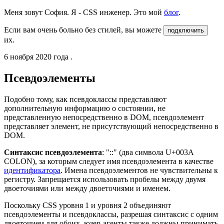
Меня зовут София. Я - CSS инженер. Это мой
блог
.
Если вам очень больно без стилей, вы можете
подключить
их.
6 ноября 2020 года
.
Псевдоэлементы
Подобно тому, как псевдоклассы представляют
дополнительную информацию о состоянии, не
представленную непосредственно в DOM, псевдоэлемент
представляет элемент, не присутствующий непосредственно в
DOM.
Синтаксис псевдоэлемента
: "::" (два символа U+003A
COLON), за которым следует имя псевдоэлемента в качестве
идентификатора
. Имена псевдоэлементов не чувствительны к
регистру. Запрещается использовать пробелы между двумя
двоеточиями или между двоеточиями и именем.
Поскольку CSS уровня 1 и уровня 2 объединяют
псевдоэлементы и псевдоклассы, разрешая синтаксис с одним
двоеточием для обоих, юзер-агенты также должны принимать