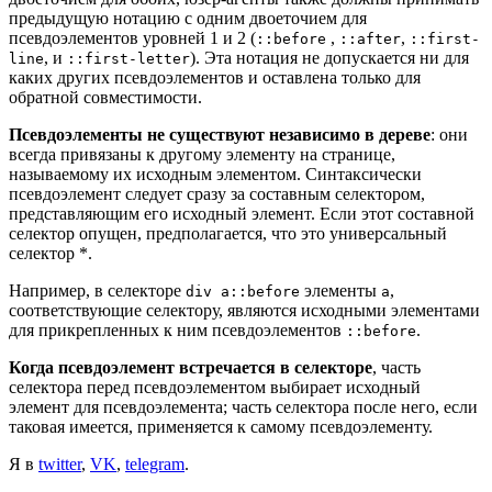
предыдущую нотацию с одним двоеточием для
псевдоэлементов уровней 1 и 2 (
,
,
::before
::after
::first-
, и
). Эта нотация не допускается ни для
line
::first-letter
каких других псевдоэлементов и оставлена только для
обратной совместимости.
Псевдоэлементы не существуют независимо в дереве
: они
всегда привязаны к другому элементу на странице,
называемому их исходным элементом. Синтаксически
псевдоэлемент следует сразу за составным селектором,
представляющим его исходный элемент. Если этот составной
селектор опущен, предполагается, что это универсальный
селектор *.
Например, в селекторе
элементы
,
div a::before
a
соответствующие селектору, являются исходными элементами
для прикрепленных к ним псевдоэлементов
.
::before
Когда псевдоэлемент встречается в селекторе
, часть
селектора перед псевдоэлементом выбирает исходный
элемент для псевдоэлемента; часть селектора после него, если
таковая имеется, применяется к самому псевдоэлементу.
Я в
twitter
,
VK
,
telegram
.